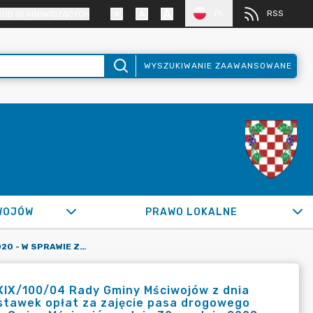
PL
RSS
SÓB SŁABOWIDZĄCYCH
WYSZUKIWANIE ZAAWANSOWANE
WOJÓW
PRAWO LOKALNE
UCHWAŁA NR XIII.93.2020 - W SPRAWIE ZMIANY UCHWAŁY NR XIX/100/04 RADY GMINY MŚCIWOJÓW Z DNIA 29 LISTOPADA 2004 ROKU W SPRAWIE USTALENIA WYSOKOŚCI STAWEK OPŁAT ZA ZAJĘCIE PASA DROGOWEGO DRÓG GMINNYCH, ZMIENIONEJ UCHWAŁĄ NR XXIV/167/08 RADY GMINY MŚCIWOJÓW Z DNIA 30 GRUDNIA 2008 R. ORAZ UCHWAŁĄ NR XXXVI.227.2014 RADY GMINY MŚCIWOJÓW Z DNIA 27 LUTEGO 2014 R. - 21 STYCZNIA 2020
 XIX/100/04 Rady Gminy Mściwojów z dnia
 stawek opłat za zajęcie pasa drogowego