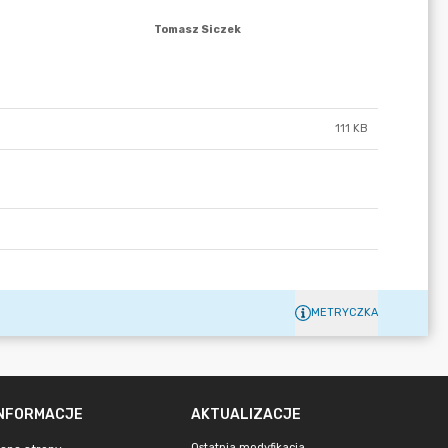
111 KB
METRYCZKA
INFORMACJE
AKTUALIZACJE
Ostatnia modyfikacja