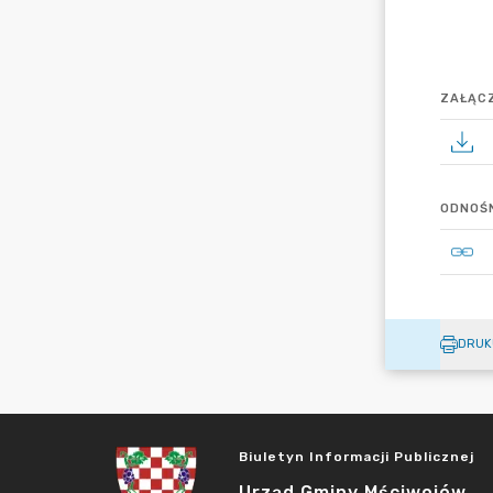
ZAŁĄCZ
ODNOŚN
DRUK
Biuletyn Informacji Publicznej
Urząd Gminy Mściwojów