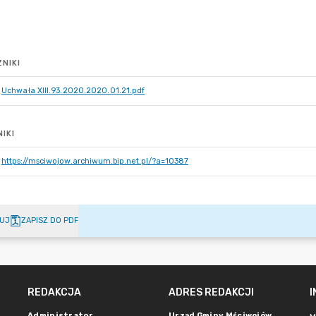
NIKI
Uchwała XIII.93.2020.2020.01.21.pdf
IKI
https://msciwojow.archiwum.bip.net.pl/?a=10387
UJ
ZAPISZ DO PDF
REDAKCJA
ADRES REDAKCJI
Administrator
Urząd Gminy Mściwojów