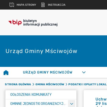
MAPA STRONY
INSTRUKCJA
biuletyn
informacji publicznej
Urząd Gminy Mściwojów
URZĄD GMINY MŚCIWOJÓW
STRONA GŁÓWNA
GMINA MŚCIWOJÓW
PODATKI I OPŁATY LOKA
OGŁOSZENIA I KOMUNIKATY
Uchwa
29 li
GMINNE JEDNOSTKI ORGANIZACYJNE