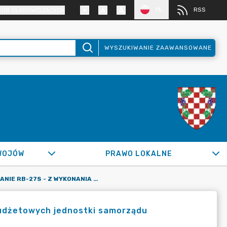
PL
RSS
SÓB SŁABOWIDZĄCYCH
WYSZUKIWANIE ZAAWANSOWANE
WOJÓW
PRAWO LOKALNE
SPRAWOZDANIE RB-27S - Z WYKONANIA PLANU DOCHODÓW BUDŻETOWYCH JEDNOSTKI SAMORZĄDU TERYTORIALNEGO
udżetowych jednostki samorządu