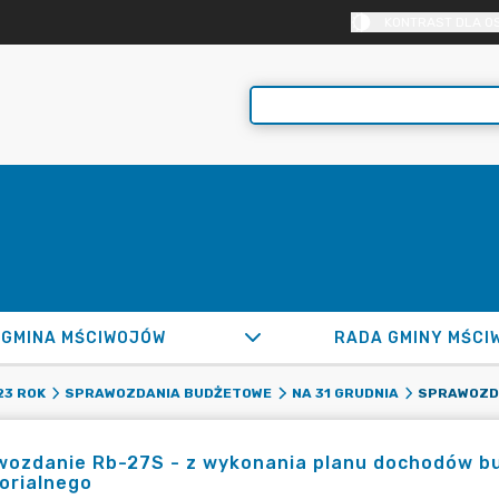
KONTRAST DLA O
GMINA MŚCIWOJÓW
RADA GMINY MŚCI
23 ROK
SPRAWOZDANIA BUDŻETOWE
NA 31 GRUDNIA
wozdanie Rb-27S - z wykonania planu dochodów b
orialnego