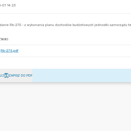
-01 14:23
NIKI
Rb-27S.pdf
UJ
ZAPISZ DO PDF