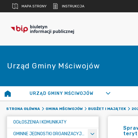
MAPA STRONY
INSTRUKCJA
biuletyn
informacji publicznej
Urząd Gminy Mściwojów
URZĄD GMINY MŚCIWOJÓW
STRONA GŁÓWNA
GMINA MŚCIWOJÓW
BUDŻET I MAJĄTEK
20
OGŁOSZENIA I KOMUNIKATY
Spra
teryt
GMINNE JEDNOSTKI ORGANIZACYJNE