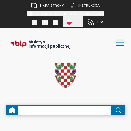
MAPA STRONY
INSTRUKCJA
KONTRAST DLA OSÓB SŁABOWIDZĄCYCH
PL
RSS
biuletyn
informacji publicznej