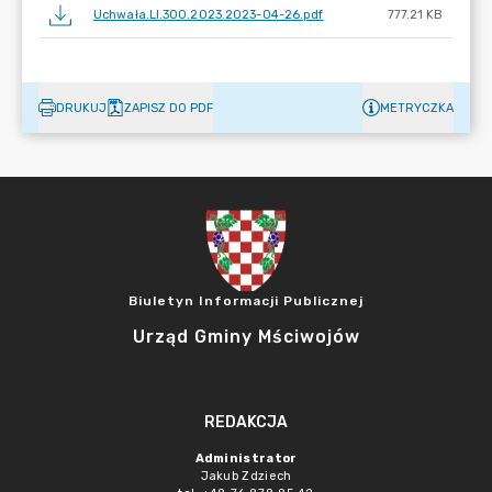
Uchwała.LI.300.2023.2023-04-26.pdf
777.21 KB
DRUKUJ
ZAPISZ DO PDF
METRYCZKA
Biuletyn Informacji Publicznej
Urząd Gminy Mściwojów
REDAKCJA
Administrator
Jakub Zdziech