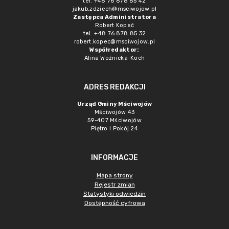
tel. +48 76 878 85 42
jakub.zdziech@msciwojow.pl
Zastępca Administratora
Robert Kopeć
tel. +48 76 878 85 32
robert.kopec@msciwojow.pl
Współredaktor:
Alina Woźnicka-Koch
ADRES REDAKCJI
Urząd Gminy Mściwojów
Mściwojów 43
59-407 Mściwojów
Piętro I Pokój 24
INFORMACJE
Mapa strony
Rejestr zmian
Statystyki odwiedzin
Dostępność cyfrowa