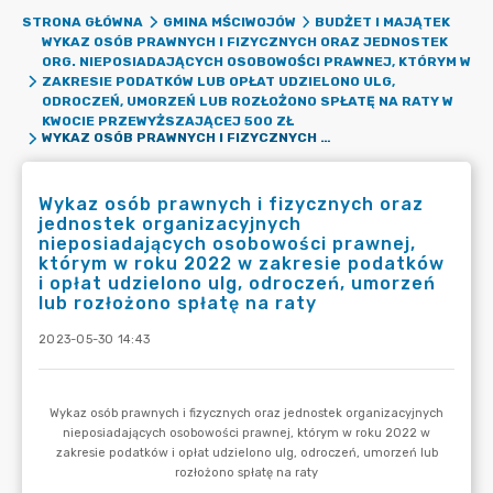
STRONA GŁÓWNA
GMINA MŚCIWOJÓW
BUDŻET I MAJĄTEK
WYKAZ OSÓB PRAWNYCH I FIZYCZNYCH ORAZ JEDNOSTEK
ORG. NIEPOSIADAJĄCYCH OSOBOWOŚCI PRAWNEJ, KTÓRYM W
ZAKRESIE PODATKÓW LUB OPŁAT UDZIELONO ULG,
ODROCZEŃ, UMORZEŃ LUB ROZŁOŻONO SPŁATĘ NA RATY W
KWOCIE PRZEWYŻSZAJĄCEJ 500 ZŁ
WYKAZ OSÓB PRAWNYCH I FIZYCZNYCH ORAZ JEDNOSTEK ORGANIZACYJNYCH NIEPOSIADAJĄCYCH OSOBOWOŚCI PRAWNEJ, KTÓRYM W ROKU 2022 W ZAKRESIE PODATKÓW I OPŁAT UDZIELONO ULG, ODROCZEŃ, UMORZEŃ LUB ROZŁOŻONO SPŁATĘ NA RATY
Wykaz osób prawnych i fizycznych oraz
jednostek organizacyjnych
nieposiadających osobowości prawnej,
którym w roku 2022 w zakresie podatków
i opłat udzielono ulg, odroczeń, umorzeń
lub rozłożono spłatę na raty
2023-05-30 14:43