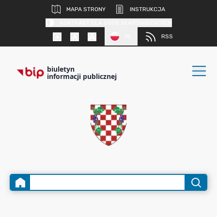
MAPA STRONY
INSTRUKCJA
KONTRAST DLA OSÓB SŁABOWIDZĄCYCH
PL
RSS
biuletyn
informacji publicznej