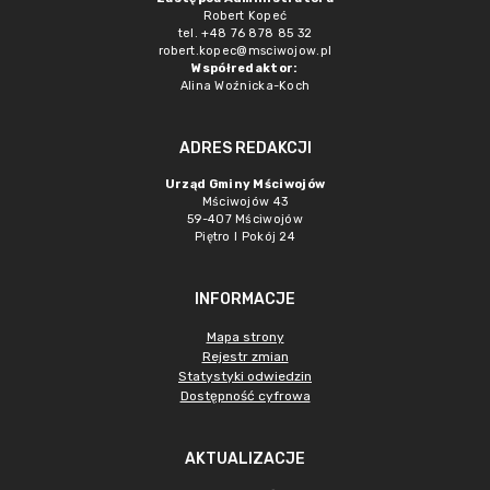
Robert Kopeć
tel. +48 76 878 85 32
robert.kopec@msciwojow.pl
Współredaktor:
Alina Woźnicka-Koch
ADRES REDAKCJI
Urząd Gminy Mściwojów
Mściwojów 43
59-407 Mściwojów
Piętro I Pokój 24
INFORMACJE
Mapa strony
Rejestr zmian
Statystyki odwiedzin
Dostępność cyfrowa
AKTUALIZACJE