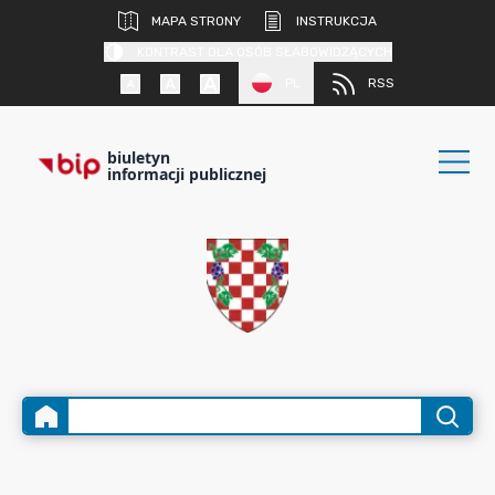
MAPA STRONY
INSTRUKCJA
KONTRAST DLA OSÓB SŁABOWIDZĄCYCH
PL
RSS
biuletyn
informacji publicznej