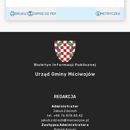
DRUKUJ
ZAPISZ DO PDF
METRYCZKA
Biuletyn Informacji Publicznej
Urząd Gminy Mściwojów
REDAKCJA
Administrator
Jakub Zdziech
tel. +48 76 878 85 42
jakub.zdziech@msciwojow.pl
Zastępca Administratora
Robert Kopeć