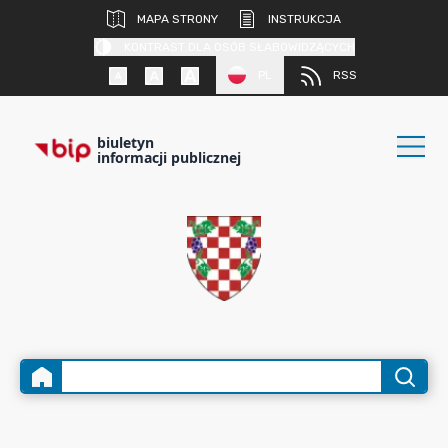
MAPA STRONY
INSTRUKCJA
KONTRAST DLA OSÓB SŁABOWIDZĄCYCH
PL
RSS
biuletyn
informacji publicznej