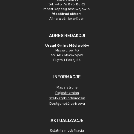
tel. +48 76 878 85 32
robert.kopec@msciwojow.pl
Współredaktor:
Alina Woźnicka-Koch
ADRES REDAKCJI
Urząd Gminy Mściwojów
Mściwojów 43
59-407 Mściwojów
Piętro I Pokój 24
INFORMACJE
Mapa strony
Rejestr zmian
Statystyki odwiedzin
Dostępność cyfrowa
AKTUALIZACJE
Ostatnia modyfikacja