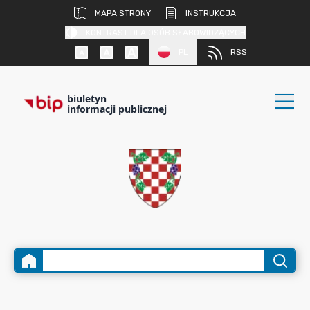
MAPA STRONY
INSTRUKCJA
KONTRAST DLA OSÓB SŁABOWIDZĄCYCH
PL
RSS
biuletyn
informacji publicznej