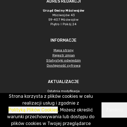
ADRES REDAKCJI
Urząd Gminy Mściwojów
Mściwojów 43
59-407 Mściwojów
Piętro I Pokój 24
INFORMACJE
Mapa strony
Rejestr zmian
Statystyki odwiedzin
Dostępność cyfrowa
AKTUALIZACJE
Ostatnia modyfikacja
Strona korzysta z plików cookies w celu
2026-08-07 06:50:09
realizacji usług i zgodnie z
Licznik odwiedzin ogółem
90 166
Polityką Plików Cookies
. Możesz określić
Zamknij
warunki przechowywania lub dostępu do
Licznik odwiedzin w m-cu 2026-
plików cookies w Twojej przeglądarce
07