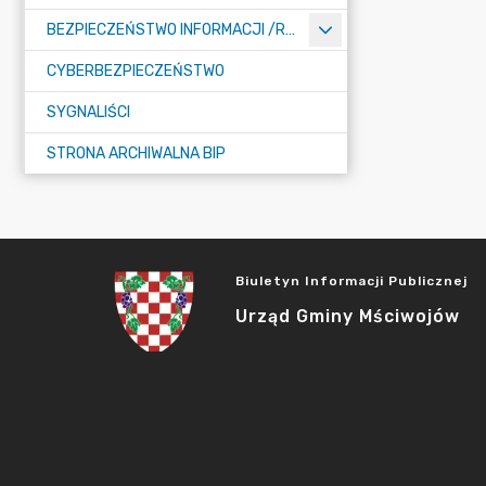
BEZPIECZEŃSTWO INFORMACJI /RODO/
CYBERBEZPIECZEŃSTWO
SYGNALIŚCI
STRONA ARCHIWALNA BIP
Biuletyn Informacji Publicznej
Urząd Gminy Mściwojów