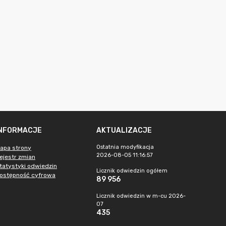
INFORMACJE
AKTUALIZACJE
Ostatnia modyfikacja
apa strony
2026-08-05 11:16:57
ejestr zmian
tatystyki odwiedzin
Licznik odwiedzin ogółem
ostępność cyfrowa
89 956
Licznik odwiedzin w m-cu 2026-
07
435