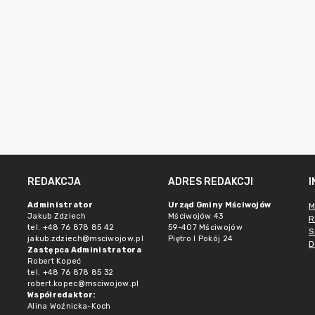
REDAKCJA
ADRES REDAKCJI
Administrator
Urząd Gminy Mściwojów
M
Jakub Zdziech
Mściwojów 43
R
tel. +48 76 878 85 42
59-407 Mściwojów
S
jakub.zdziech@msciwojow.pl
Piętro I Pokój 24
D
Zastępca Administratora
Robert Kopeć
tel. +48 76 878 85 32
robert.kopec@msciwojow.pl
Współredaktor:
Alina Woźnicka-Koch