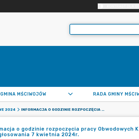
KONTRAST DLA O
GMINA MŚCIWOJÓW
RADA GMINY MŚCI
INFORMACJA O GODZINIE ROZPOCZĘCIA PRACY OBWODOWYCH KOMISJI WYBORCZYCH W GMINIE MŚCIWOJÓW W DNIU GŁOSOWANIA 7 KWIETNIA 2024R.
E 2024
macja o godzinie rozpoczęcia pracy Obwodowych K
głosowania 7 kwietnia 2024r.