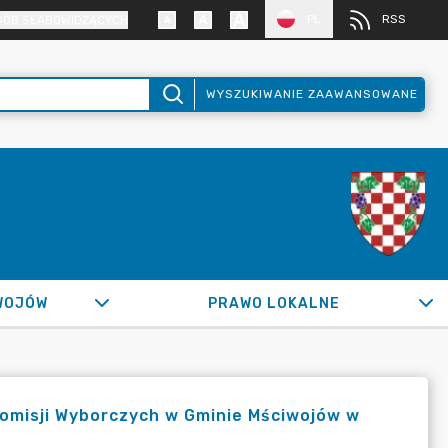
PL
RSS
SÓB SŁABOWIDZĄCYCH
WYSZUKIWANIE ZAAWANSOWANE
WOJÓW
PRAWO LOKALNE
omisji Wyborczych w Gminie Mściwojów w