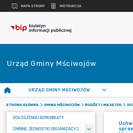
MAPA STRONY
INSTRUKCJA
biuletyn
informacji publicznej
Urząd Gminy Mściwojów
URZĄD GMINY MŚCIWOJÓW
STRONA GŁÓWNA
GMINA MŚCIWOJÓW
BUDŻET I MAJĄTEK
20
OGŁOSZENIA I KOMUNIKATY
Uchwa
spraw
GMINNE JEDNOSTKI ORGANIZACYJNE