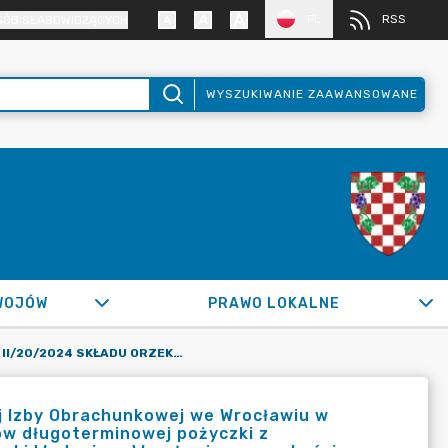
PL
RSS
SÓB SŁABOWIDZĄCYCH
WYSZUKIWANIE ZAAWANSOWANE
WOJÓW
PRAWO LOKALNE
UCHWAŁA NR II/20/2024 SKŁADU ORZEKAJĄCEGO REGIONALNEJ IZBY OBRACHUNKOWEJ WE WROCŁAWIU W SPRAWIE OPINII O MOŻLIWOŚCI SPŁATY PRZEZ GMINĘ MŚCIWOJÓW DŁUGOTERMINOWEJ POŻYCZKI Z WOJEWÓDZKIEGO FUNDUSZU OCHRONY ŚRODOWISKA I GOSPODARKI WODNEJ WE WROCŁAWIU W WYSOKOŚCI 641.910,00 ZŁ NA REALIZACJĘ PROJEKTU PN.: „BUDOWA SIECI KANALIZACJI SANITARNEJ WE WSI GRZEGORZÓW WRAZ Z BUDOWĄ OCZYSZCZALNI ŚCIEKÓW” - 26 STYCZNIA 2024 R.
j Izby Obrachunkowej we Wrocławiu w
jów długoterminowej pożyczki z