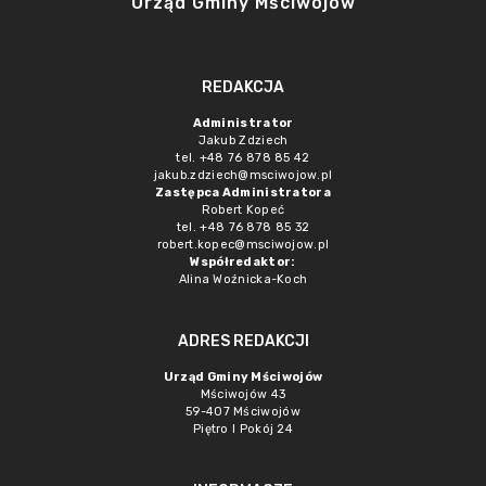
Urząd Gminy Mściwojów
REDAKCJA
Administrator
Jakub Zdziech
tel. +48 76 878 85 42
jakub.zdziech@msciwojow.pl
Zastępca Administratora
Robert Kopeć
tel. +48 76 878 85 32
robert.kopec@msciwojow.pl
Współredaktor:
Alina Woźnicka-Koch
ADRES REDAKCJI
Urząd Gminy Mściwojów
Mściwojów 43
59-407 Mściwojów
Piętro I Pokój 24