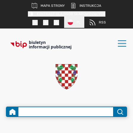
MAPA STRONY
INSTRUKCJA
KONTRAST DLA OSÓB SŁABOWIDZĄCYCH
PL
RSS
biuletyn
informacji publicznej