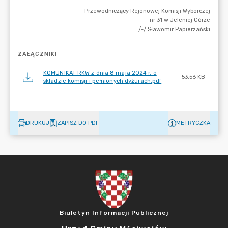
ZAŁĄCZNIKI
KOMUNIKAT RKW z dnia 8 maja 2024 r. o
53.56 KB
składzie komisji i pełnionych dyżurach.pdf
DRUKUJ
ZAPISZ DO PDF
METRYCZKA
Biuletyn Informacji Publicznej