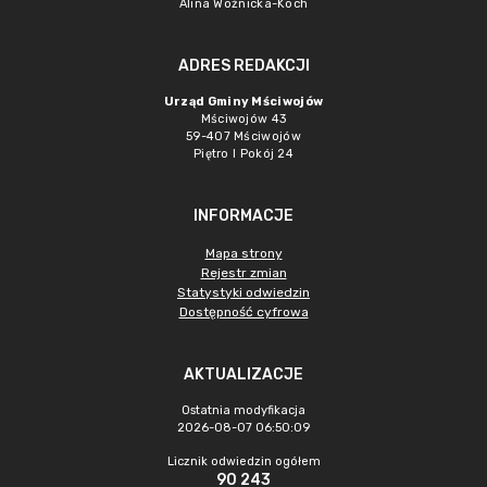
Alina Woźnicka-Koch
ADRES REDAKCJI
Urząd Gminy Mściwojów
Mściwojów 43
59-407 Mściwojów
Piętro I Pokój 24
INFORMACJE
Mapa strony
Rejestr zmian
Statystyki odwiedzin
Dostępność cyfrowa
AKTUALIZACJE
Ostatnia modyfikacja
2026-08-07 06:50:09
Licznik odwiedzin ogółem
90 243