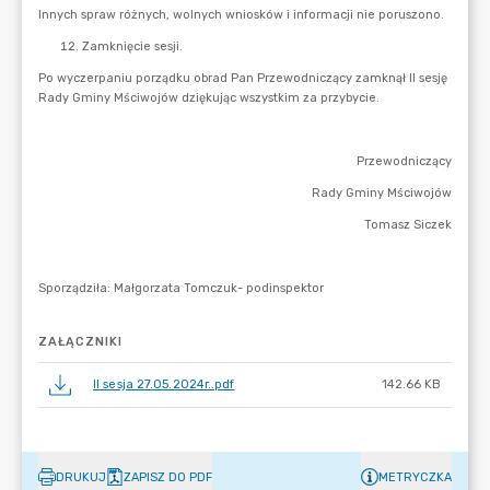
ZAŁĄCZNIKI
II sesja 27.05.2024r..pdf
142.66 KB
DRUKUJ
ZAPISZ DO PDF
METRYCZKA