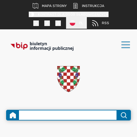
MAPA STRONY
INSTRUKCJA
KONTRAST DLA OSÓB SŁABOWIDZĄCYCH
PL
RSS
biuletyn
informacji publicznej