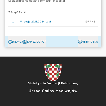
ZAŁĄCZNIKI
VII sesja 27.11.2024r..pdf
129.9 KB
DRUKUJ
ZAPISZ DO PDF
METRYCZKA
Biuletyn Informacji Publicznej
Urząd Gminy Mściwojów