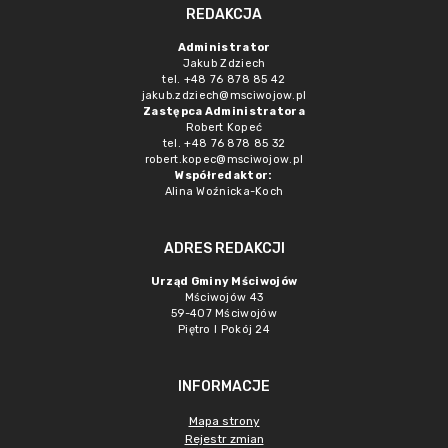
REDAKCJA
Administrator
Jakub Zdziech
tel. +48 76 878 85 42
jakub.zdziech@msciwojow.pl
Zastępca Administratora
Robert Kopeć
tel. +48 76 878 85 32
robert.kopec@msciwojow.pl
Współredaktor:
Alina Woźnicka-Koch
ADRES REDAKCJI
Urząd Gminy Mściwojów
Mściwojów 43
59-407 Mściwojów
Piętro I Pokój 24
INFORMACJE
Mapa strony
Rejestr zmian