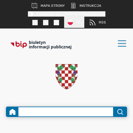
MAPA STRONY
INSTRUKCJA
KONTRAST DLA OSÓB SŁABOWIDZĄCYCH
PL
RSS
biuletyn
informacji publicznej