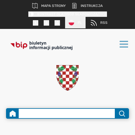
MAPA STRONY
INSTRUKCJA
KONTRAST DLA OSÓB SŁABOWIDZĄCYCH
PL
RSS
biuletyn
informacji publicznej