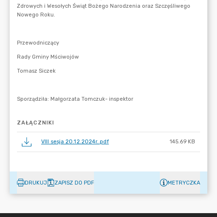
ZAŁĄCZNIKI
VIII sesja 20.12.2024r..pdf
145.69 KB
DRUKUJ
ZAPISZ DO PDF
METRYCZKA