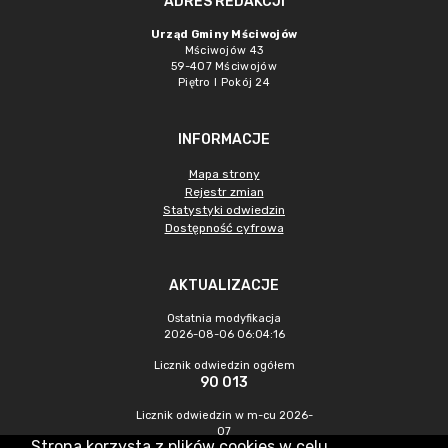
ADRES REDAKCJI
Urząd Gminy Mściwojów
Mściwojów 43
59-407 Mściwojów
Piętro I Pokój 24
INFORMACJE
Mapa strony
Rejestr zmian
Statystyki odwiedzin
Dostępność cyfrowa
AKTUALIZACJE
Ostatnia modyfikacja
2026-08-06 06:04:16
Licznik odwiedzin ogółem
90 013
Licznik odwiedzin w m-cu 2026-
07
Strona korzysta z plików cookies w celu