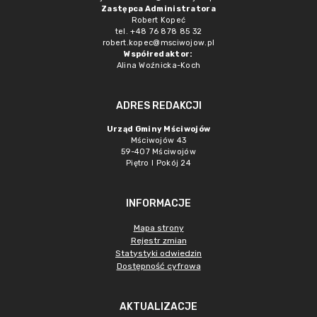
Zastępca Administratora
Robert Kopeć
tel. +48 76 878 85 32
robert.kopec@msciwojow.pl
Współredaktor:
Alina Woźnicka-Koch
ADRES REDAKCJI
Urząd Gminy Mściwojów
Mściwojów 43
59-407 Mściwojów
Piętro I Pokój 24
INFORMACJE
Mapa strony
Rejestr zmian
Statystyki odwiedzin
Dostępność cyfrowa
AKTUALIZACJE