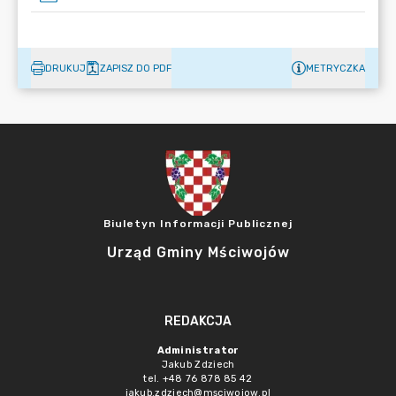
DRUKUJ
ZAPISZ DO PDF
METRYCZKA
Biuletyn Informacji Publicznej
Urząd Gminy Mściwojów
REDAKCJA
Administrator
Jakub Zdziech
tel. +48 76 878 85 42
jakub.zdziech@msciwojow.pl