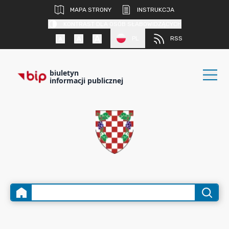
MAPA STRONY
INSTRUKCJA
KONTRAST DLA OSÓB SŁABOWIDZĄCYCH
PL
RSS
biuletyn
informacji publicznej