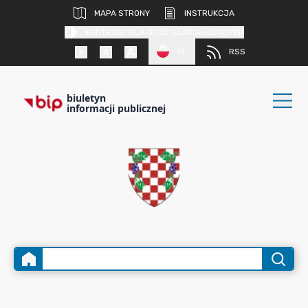
MAPA STRONY
INSTRUKCJA
KONTRAST DLA OSÓB SŁABOWIDZĄCYCH
PL
RSS
biuletyn
informacji publicznej