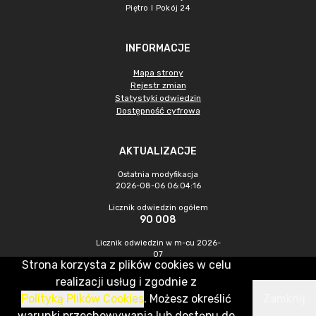
Piętro I Pokój 24
INFORMACJE
Mapa strony
Rejestr zmian
Statystyki odwiedzin
Dostępność cyfrowa
AKTUALIZACJE
Ostatnia modyfikacja
2026-08-06 06:04:16
Licznik odwiedzin ogółem
90 008
Licznik odwiedzin w m-cu 2026-
07
Strona korzysta z plików cookies w celu
487
realizacji usług i zgodnie z
Polityką Plików Cookies
. Możesz określić
Zamknij
CMS & Hosting: Nefeni Sp. z o.o.
warunki przechowywania lub dostępu do