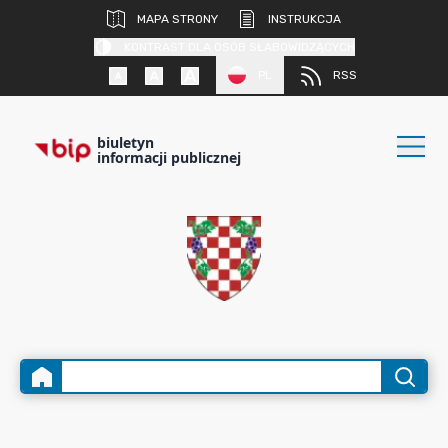
MAPA STRONY
INSTRUKCJA
KONTRAST DLA OSÓB SŁABOWIDZĄCYCH
PL
RSS
biuletyn
informacji publicznej