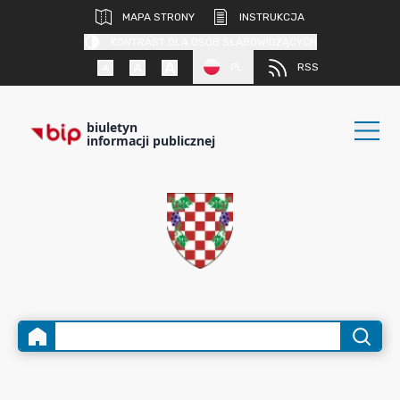
MAPA STRONY
INSTRUKCJA
KONTRAST DLA OSÓB SŁABOWIDZĄCYCH
PL
RSS
biuletyn
informacji publicznej