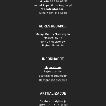
tel. +48 76 878 85 32
robert.kopec@msciwojow.pl
Współredaktor:
Alina Woźnicka-Koch
ADRES REDAKCJI
Urząd Gminy Mściwojów
Mściwojów 43
59-407 Mściwojów
Piętro I Pokój 24
INFORMACJE
Mapa strony
Rejestr zmian
Statystyki odwiedzin
Dostępność cyfrowa
AKTUALIZACJE
Ostatnia modyfikacja
2026-08-07 06:50:09