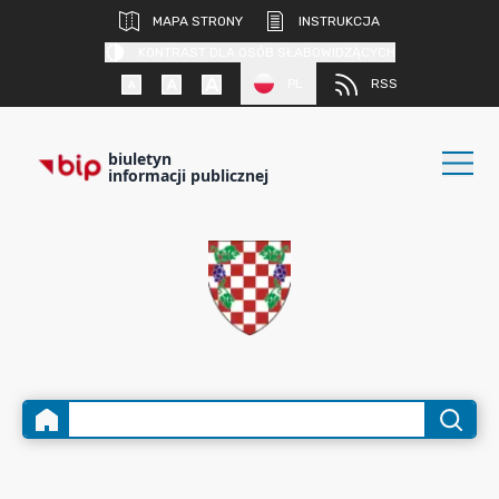
MAPA STRONY
INSTRUKCJA
KONTRAST DLA OSÓB SŁABOWIDZĄCYCH
PL
RSS
biuletyn
informacji publicznej