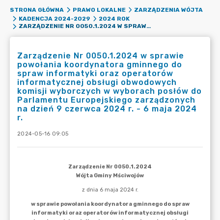
STRONA GŁÓWNA
PRAWO LOKALNE
ZARZĄDZENIA WÓJTA
KADENCJA 2024-2029
2024 ROK
ZARZĄDZENIE NR 0050.1.2024 W SPRAWIE POWOŁANIA KOORDYNATORA GMINNEGO DO SPRAW INFORMATYKI ORAZ OPERATORÓW INFORMATYCZNEJ OBSŁUGI OBWODOWYCH KOMISJI WYBORCZYCH W WYBORACH POSŁÓW DO PARLAMENTU EUROPEJSKIEGO ZARZĄDZONYCH NA DZIEŃ 9 CZERWCA 2024 R. - 6 MAJA 2024 R.
Zarządzenie Nr 0050.1.2024 w sprawie
powołania koordynatora gminnego do
spraw informatyki oraz operatorów
informatycznej obsługi obwodowych
komisji wyborczych w wyborach posłów do
Parlamentu Europejskiego zarządzonych
na dzień 9 czerwca 2024 r. - 6 maja 2024
r.
2024-05-16 09:05