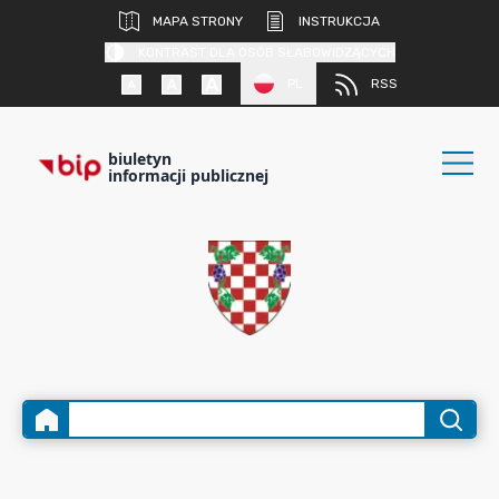
MAPA STRONY
INSTRUKCJA
KONTRAST DLA OSÓB SŁABOWIDZĄCYCH
PL
RSS
biuletyn
informacji publicznej