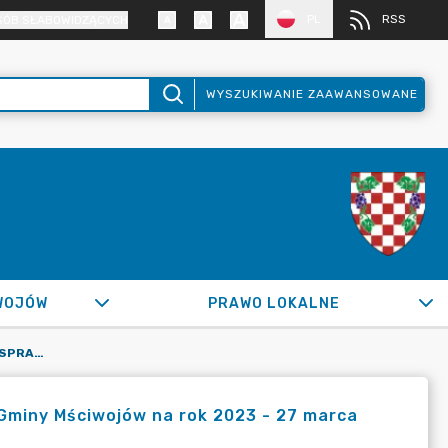
PL
RSS
SÓB SŁABOWIDZĄCYCH
WYSZUKIWANIE ZAAWANSOWANE
WOJÓW
PRAWO LOKALNE
ZARZĄDZENIE NR 0050.21.2023 W SPRAWIE ZMIAN BUDŻETU GMINY MŚCIWOJÓW NA ROK 2023 - 27 MARCA 2023
Gminy Mściwojów na rok 2023 - 27 marca