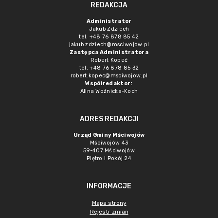
REDAKCJA
Administrator
Jakub Zdziech
tel. +48 76 878 85 42
jakub.zdziech@msciwojow.pl
Zastępca Administratora
Robert Kopeć
tel. +48 76 878 85 32
robert.kopec@msciwojow.pl
Współredaktor:
Alina Woźnicka-Koch
ADRES REDAKCJI
Urząd Gminy Mściwojów
Mściwojów 43
59-407 Mściwojów
Piętro I Pokój 24
INFORMACJE
Mapa strony
Rejestr zmian