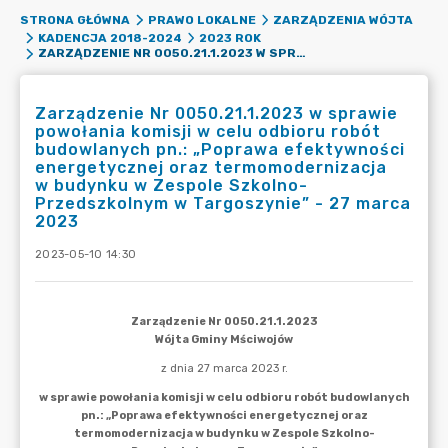
STRONA GŁÓWNA
PRAWO LOKALNE
ZARZĄDZENIA WÓJTA
KADENCJA 2018-2024
2023 ROK
ZARZĄDZENIE NR 0050.21.1.2023 W SPRAWIE POWOŁANIA KOMISJI W CELU ODBIORU ROBÓT BUDOWLANYCH PN.: „POPRAWA EFEKTYWNOŚCI ENERGETYCZNEJ ORAZ TERMOMODERNIZACJA W BUDYNKU W ZESPOLE SZKOLNO-PRZEDSZKOLNYM W TARGOSZYNIE” - 27 MARCA 2023
Zarządzenie Nr 0050.21.1.2023 w sprawie
powołania komisji w celu odbioru robót
budowlanych pn.: „Poprawa efektywności
energetycznej oraz termomodernizacja
w budynku w Zespole Szkolno-
Przedszkolnym w Targoszynie” - 27 marca
2023
2023-05-10 14:30