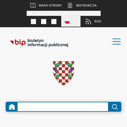
MAPA STRONY
INSTRUKCJA
KONTRAST DLA OSÓB SŁABOWIDZĄCYCH
PL
RSS
biuletyn
informacji publicznej