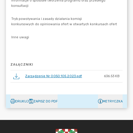
ZAŁĄCZNIKI
Zarządzenie Nr 0050.105.2023.pdf
636.53 KB
DRUKUJ
ZAPISZ DO PDF
METRYCZKA