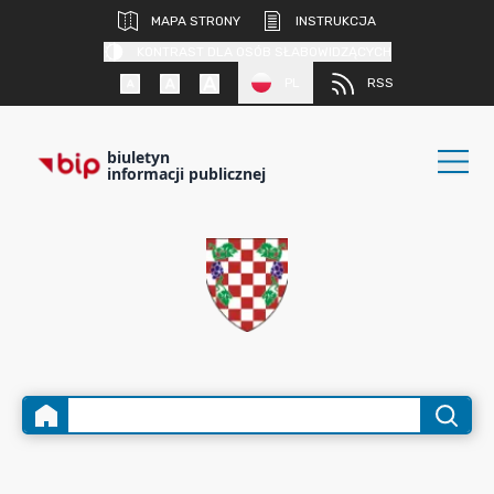
MAPA STRONY
INSTRUKCJA
KONTRAST DLA OSÓB SŁABOWIDZĄCYCH
PL
RSS
biuletyn
informacji publicznej