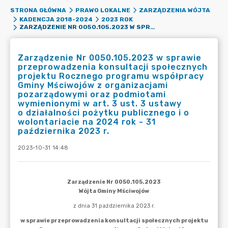
STRONA GŁÓWNA
PRAWO LOKALNE
ZARZĄDZENIA WÓJTA
KADENCJA 2018-2024
2023 ROK
ZARZĄDZENIE NR 0050.105.2023 W SPRAWIE PRZEPROWADZENIA KONSULTACJI SPOŁECZNYCH PROJEKTU ROCZNEGO PROGRAMU WSPÓŁPRACY GMINY MŚCIWOJÓW Z ORGANIZACJAMI POZARZĄDOWYMI ORAZ PODMIOTAMI WYMIENIONYMI W ART. 3 UST. 3 USTAWY O DZIAŁALNOŚCI POŻYTKU PUBLICZNEGO I O WOLONTARIACIE NA 2024 ROK - 31 PAŹDZIERNIKA 2023 R.
Zarządzenie Nr 0050.105.2023 w sprawie
przeprowadzenia konsultacji społecznych
projektu Rocznego programu współpracy
Gminy Mściwojów z organizacjami
pozarządowymi oraz podmiotami
wymienionymi w art. 3 ust. 3 ustawy
o działalności pożytku publicznego i o
wolontariacie na 2024 rok - 31
października 2023 r.
2023-10-31 14:48