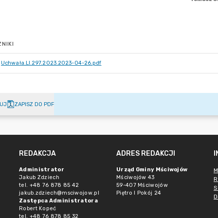
NIKI
Uchwała.LI.297.2023.2023-04-26.pdf
UJ
ZAPISZ DO PDF
REDAKCJA
ADRES REDAKCJI
Administrator
Urząd Gminy Mściwojów
M
Jakub Zdziech
Mściwojów 43
R
tel. +48 76 878 85 42
59-407 Mściwojów
S
jakub.zdziech@msciwojow.pl
Piętro I Pokój 24
D
Zastępca Administratora
Robert Kopeć
tel. +48 76 878 85 32