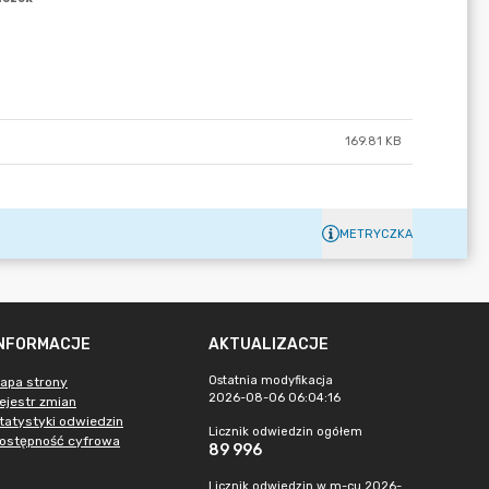
169.81 KB
METRYCZKA
INFORMACJE
AKTUALIZACJE
Ostatnia modyfikacja
apa strony
2026-08-06 06:04:16
ejestr zmian
tatystyki odwiedzin
Licznik odwiedzin ogółem
ostępność cyfrowa
89 996
Licznik odwiedzin w m-cu 2026-