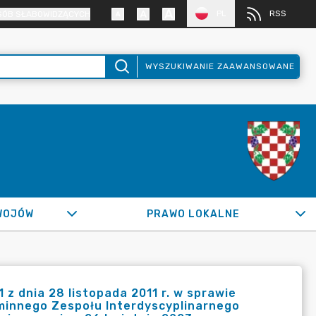
PL
RSS
SÓB SŁABOWIDZĄCYCH
WYSZUKIWANIE ZAAWANSOWANE
WOJÓW
PRAWO LOKALNE
 z dnia 28 listopada 2011 r. w sprawie
minnego Zespołu Interdyscyplinarnego