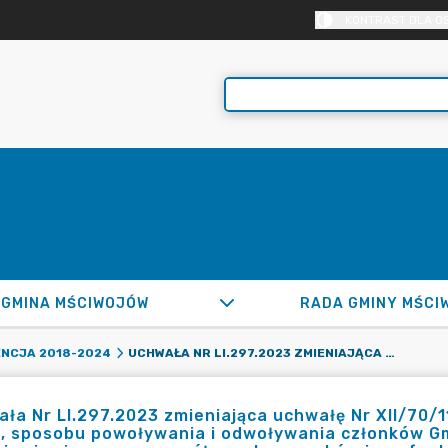
KONTRAST DLA O
GMINA MŚCIWOJÓW
RADA GMINY MŚCI
UCHWAŁA NR LI.297.2023 ZMIENIAJĄCA UCHWAŁĘ NR XII/70/11 Z DNIA 28 LISTOPADA 2011 R. W SPRAWIE TRYBU, SPOSOBU POWOŁYWANIA I ODWOŁYWANIA CZŁONKÓW GMINNEGO ZESPOŁU INTERDYSCYPLINARNEGO W MŚCIWOJOWIE ORAZ SZCZEGÓŁOWYCH WARUNKÓW JEGO FUNKCJONOWANIA - 26 KWIETNIA 2023
NCJA 2018-2024
ła Nr LI.297.2023 zmieniająca uchwałę Nr XII/70/11
u, sposobu powoływania i odwoływania członków G