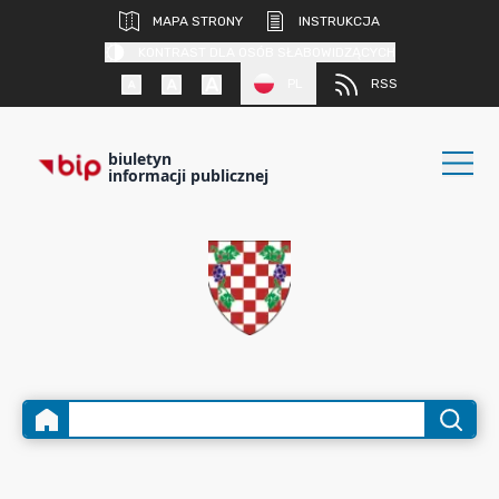
MAPA STRONY
INSTRUKCJA
KONTRAST DLA OSÓB SŁABOWIDZĄCYCH
PL
RSS
biuletyn
informacji publicznej