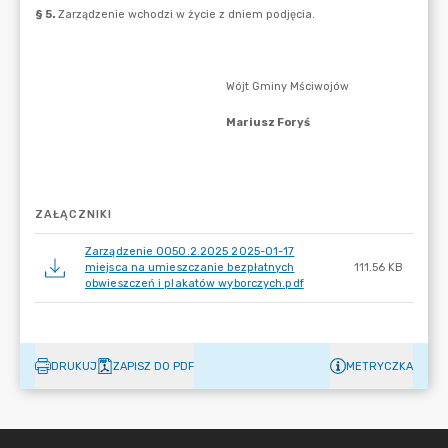
ZAŁĄCZNIKI
Zarządzenie 0050.2.2025 2025-01-17
miejsca na umieszczanie bezpłatnych
111.56 KB
obwieszczeń i plakatów wyborczych.pdf
DRUKUJ
ZAPISZ DO PDF
METRYCZKA