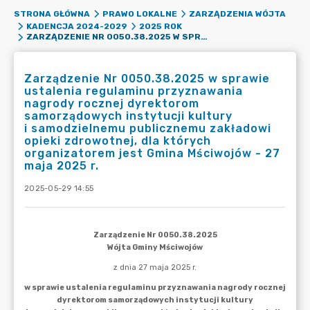
STRONA GŁÓWNA
PRAWO LOKALNE
ZARZĄDZENIA WÓJTA
KADENCJA 2024-2029
2025 ROK
ZARZĄDZENIE NR 0050.38.2025 W SPRAWIE USTALENIA REGULAMINU PRZYZNAWANIA NAGRODY ROCZNEJ DYREKTOROM SAMORZĄDOWYCH INSTYTUCJI KULTURY I SAMODZIELNEMU PUBLICZNEMU ZAKŁADOWI OPIEKI ZDROWOTNEJ, DLA KTÓRYCH ORGANIZATOREM JEST GMINA MŚCIWOJÓW - 27 MAJA 2025 R.
Zarządzenie Nr 0050.38.2025 w sprawie
ustalenia regulaminu przyznawania
nagrody rocznej dyrektorom
samorządowych instytucji kultury
i samodzielnemu publicznemu zakładowi
opieki zdrowotnej, dla których
organizatorem jest Gmina Mściwojów - 27
maja 2025 r.
2025-05-29 14:55