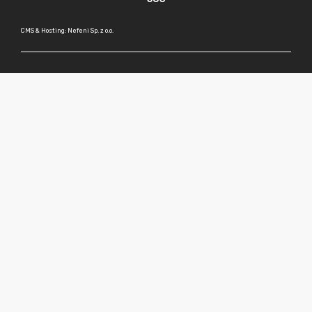
CMS & Hosting: Nefeni Sp. z o.o.