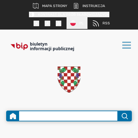
MAPA STRONY
INSTRUKCJA
KONTRAST DLA OSÓB SŁABOWIDZĄCYCH
PL
RSS
biuletyn
informacji publicznej