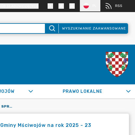
PL
RSS
SÓB SŁABOWIDZĄCYCH
WYSZUKIWANIE ZAAWANSOWANE
WOJÓW
PRAWO LOKALNE
ZARZĄDZENIE NR 0050.66.2025 W SPRAWIE ZMIAN BUDŻETU GMINY MŚCIWOJÓW NA ROK 2025 - 23 WRZEŚNIA 2025 R.
Gminy Mściwojów na rok 2025 - 23