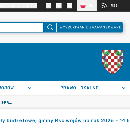
PL
RSS
SÓB SŁABOWIDZĄCYCH
WYSZUKIWANIE ZAAWANSOWANE
WOJÓW
PRAWO LOKALNE
ZARZĄDZENIE NR 0050.98.2025 W SPRAWIE PROJEKTU UCHWAŁY BUDŻETOWEJ GMINY MŚCIWOJÓW NA ROK 2026 - 14 LISTOPADA 2025 R.
y budżetowej gminy Mściwojów na rok 2026 - 14 li