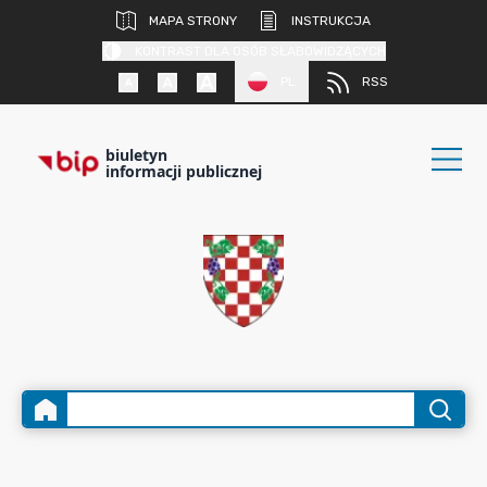
MAPA STRONY
INSTRUKCJA
KONTRAST DLA OSÓB SŁABOWIDZĄCYCH
PL
RSS
biuletyn
informacji publicznej