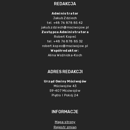
REDAKCJA
Administrator
Jakub Zdziech
tel. +48 76 878 85 42
jakub.zdziech@msciwojow.pl
Zastępca Administratora
Robert Kopeć
tel. +48 76 878 85 32
robert.kopec@msciwojow.pl
Współredaktor:
Alina Woźnicka-Koch
ADRES REDAKCJI
Urząd Gminy Mściwojów
Mściwojów 43
59-407 Mściwojów
Piętro I Pokój 24
INFORMACJE
Mapa strony
Rejestr zmian