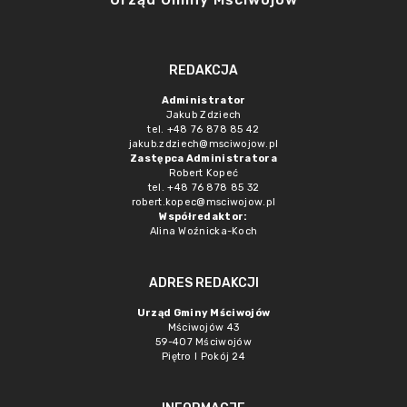
REDAKCJA
Administrator
Jakub Zdziech
tel. +48 76 878 85 42
jakub.zdziech@msciwojow.pl
Zastępca Administratora
Robert Kopeć
tel. +48 76 878 85 32
robert.kopec@msciwojow.pl
Współredaktor:
Alina Woźnicka-Koch
ADRES REDAKCJI
Urząd Gminy Mściwojów
Mściwojów 43
59-407 Mściwojów
Piętro I Pokój 24