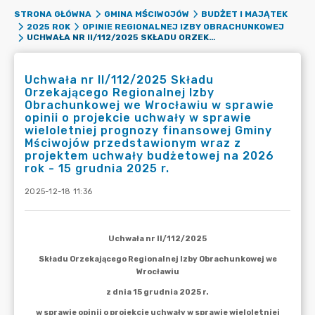
STRONA GŁÓWNA
GMINA MŚCIWOJÓW
BUDŻET I MAJĄTEK
2025 ROK
OPINIE REGIONALNEJ IZBY OBRACHUNKOWEJ
UCHWAŁA NR II/112/2025 SKŁADU ORZEKAJĄCEGO REGIONALNEJ IZBY OBRACHUNKOWEJ WE WROCŁAWIU W SPRAWIE OPINII O PROJEKCIE UCHWAŁY W SPRAWIE WIELOLETNIEJ PROGNOZY FINANSOWEJ GMINY MŚCIWOJÓW PRZEDSTAWIONYM WRAZ Z PROJEKTEM UCHWAŁY BUDŻETOWEJ NA 2026 ROK - 15 GRUDNIA 2025 R.
Uchwała nr II/112/2025 Składu
Orzekającego Regionalnej Izby
Obrachunkowej we Wrocławiu w sprawie
opinii o projekcie uchwały w sprawie
wieloletniej prognozy finansowej Gminy
Mściwojów przedstawionym wraz z
projektem uchwały budżetowej na 2026
rok - 15 grudnia 2025 r.
2025-12-18 11:36