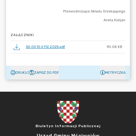
ZAŁĄCZNIKI
SO.0010.II.112.2025.pdf
90.08 KB
DRUKUJ
ZAPISZ DO PDF
METRYCZKA
Biuletyn Informacji Publicznej
Urząd Gminy Mściwojów