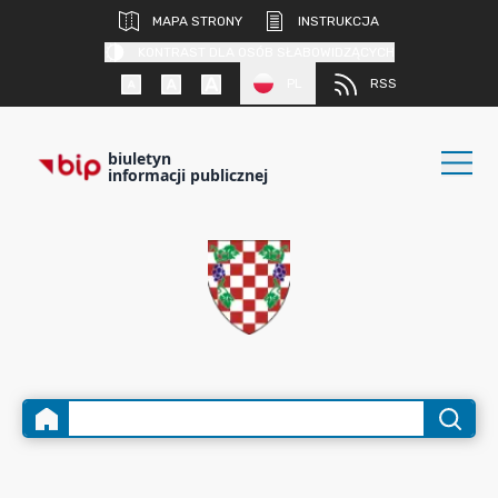
MAPA STRONY
INSTRUKCJA
KONTRAST DLA OSÓB SŁABOWIDZĄCYCH
PL
RSS
biuletyn
informacji publicznej