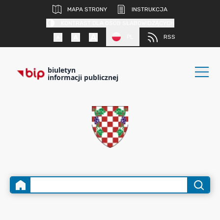
MAPA STRONY
INSTRUKCJA
KONTRAST DLA OSÓB SŁABOWIDZĄCYCH
PL
RSS
biuletyn
informacji publicznej