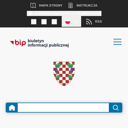
MAPA STRONY
INSTRUKCJA
KONTRAST DLA OSÓB SŁABOWIDZĄCYCH
PL
RSS
biuletyn
informacji publicznej