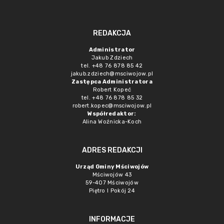
REDAKCJA
Administrator
Jakub Zdziech
tel. +48 76 878 85 42
jakub.zdziech@msciwojow.pl
Zastępca Administratora
Robert Kopeć
tel. +48 76 878 85 32
robert.kopec@msciwojow.pl
Współredaktor:
Alina Woźnicka-Koch
ADRES REDAKCJI
Urząd Gminy Mściwojów
Mściwojów 43
59-407 Mściwojów
Piętro I Pokój 24
INFORMACJE