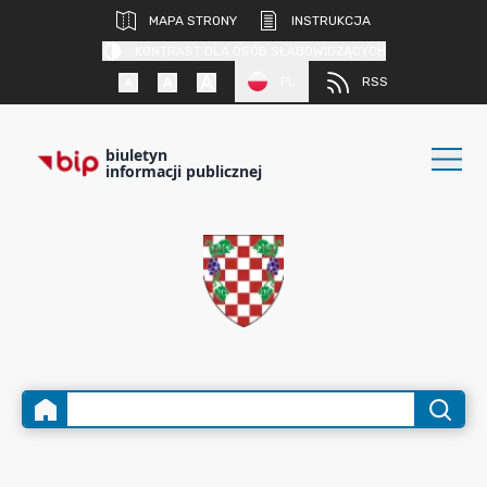
MAPA STRONY
INSTRUKCJA
KONTRAST DLA OSÓB SŁABOWIDZĄCYCH
PL
RSS
biuletyn
informacji publicznej