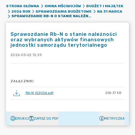
STRONA GŁÓWNA
GMINA MŚCIWOJÓW
BUDŻET I MAJĄTEK
2026 ROK
SPRAWOZDANIA BUDŻETOWE
NA 31 MARCA
SPRAWOZDANIE RB-N O STANIE NALEŻNOŚCI ORAZ WYBRANYCH AKTYWÓW FINANSOWYCH JEDNOSTKI SAMORZĄDU TERYTORIALNEGO
Sprawozdanie Rb-N o stanie należności
oraz wybranych aktywów finansowych
jednostki samorządu terytorialnego
2026-05-22 12:29
ZAŁĄCZNIKI
Rb-N IQ2026.pdf
258.37 KB
DRUKUJ
ZAPISZ DO PDF
METRYCZKA