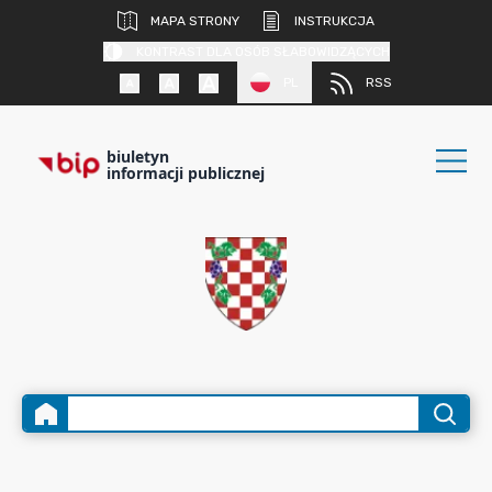
MAPA STRONY
INSTRUKCJA
KONTRAST DLA OSÓB SŁABOWIDZĄCYCH
PL
RSS
biuletyn
informacji publicznej