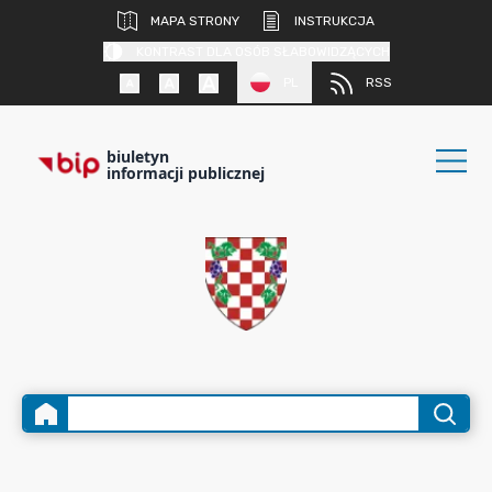
MAPA STRONY
INSTRUKCJA
KONTRAST DLA OSÓB SŁABOWIDZĄCYCH
PL
RSS
biuletyn
informacji publicznej