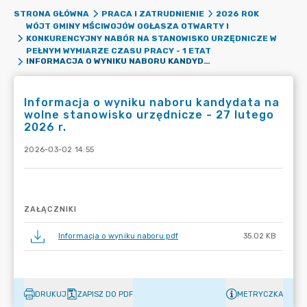
STRONA GŁÓWNA
PRACA I ZATRUDNIENIE
2026 ROK
WÓJT GMINY MŚCIWOJÓW OGŁASZA OTWARTY I
KONKURENCYJNY NABÓR NA STANOWISKO URZĘDNICZE W
PEŁNYM WYMIARZE CZASU PRACY - 1 ETAT
INFORMACJA O WYNIKU NABORU KANDYDATA NA WOLNE STANOWISKO URZĘDNICZE - 27 LUTEGO 2026 R.
Informacja o wyniku naboru kandydata na
wolne stanowisko urzędnicze - 27 lutego
2026 r.
2026-03-02 14:55
ZAŁĄCZNIKI
Informacja o wyniku naboru.pdf
35.02 KB
DRUKUJ
ZAPISZ DO PDF
METRYCZKA