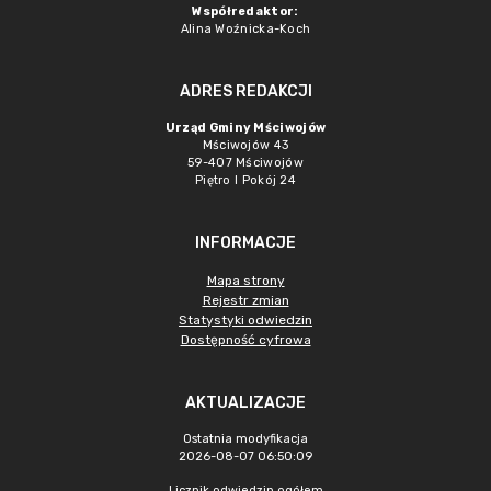
Współredaktor:
Alina Woźnicka-Koch
ADRES REDAKCJI
Urząd Gminy Mściwojów
Mściwojów 43
59-407 Mściwojów
Piętro I Pokój 24
INFORMACJE
Mapa strony
Rejestr zmian
Statystyki odwiedzin
Dostępność cyfrowa
AKTUALIZACJE
Ostatnia modyfikacja
2026-08-07 06:50:09
Licznik odwiedzin ogółem