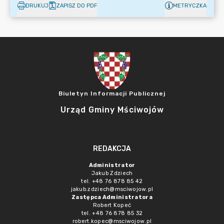
DRUKUJ
ZAPISZ DO PDF
METRYCZKA
Biuletyn Informacji Publicznej
Urząd Gminy Mściwojów
REDAKCJA
Administrator
Jakub Zdziech
tel. +48 76 878 85 42
jakub.zdziech@msciwojow.pl
Zastępca Administratora
Robert Kopeć
tel. +48 76 878 85 32
robert.kopec@msciwojow.pl