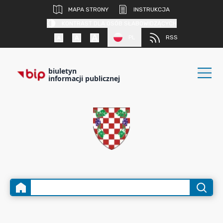
MAPA STRONY
INSTRUKCJA
KONTRAST DLA OSÓB SŁABOWIDZĄCYCH
PL
RSS
biuletyn
informacji publicznej