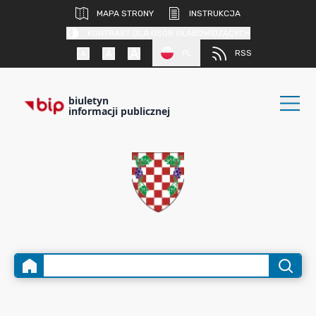
MAPA STRONY
INSTRUKCJA
KONTRAST DLA OSÓB SŁABOWIDZĄCYCH
PL
RSS
biuletyn
informacji publicznej