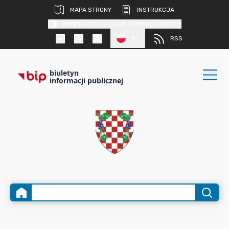
MAPA STRONY
INSTRUKCJA
KONTRAST DLA OSÓB SŁABOWIDZĄCYCH
PL
RSS
biuletyn
informacji publicznej