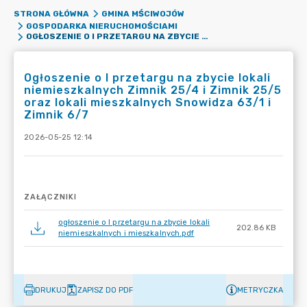
STRONA GŁÓWNA
GMINA MŚCIWOJÓW
GOSPODARKA NIERUCHOMOŚCIAMI
OGŁOSZENIE O I PRZETARGU NA ZBYCIE LOKALI NIEMIESZKALNYCH ZIMNIK 25/4 I ZIMNIK 25/5 ORAZ LOKALI MIESZKALNYCH SNOWIDZA 63/1 I ZIMNIK 6/7
Ogłoszenie o I przetargu na zbycie lokali
niemieszkalnych Zimnik 25/4 i Zimnik 25/5
oraz lokali mieszkalnych Snowidza 63/1 i
Zimnik 6/7
2026-05-25 12:14
ZAŁĄCZNIKI
ogłoszenie o I przetargu na zbycie lokali
202.86 KB
niemieszkalnych i mieszkalnych.pdf
DRUKUJ
ZAPISZ DO PDF
METRYCZKA