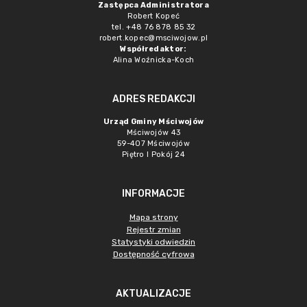
Zastępca Administratora
Robert Kopeć
tel. +48 76 878 85 32
robert.kopec@msciwojow.pl
Współredaktor:
Alina Woźnicka-Koch
ADRES REDAKCJI
Urząd Gminy Mściwojów
Mściwojów 43
59-407 Mściwojów
Piętro I Pokój 24
INFORMACJE
Mapa strony
Rejestr zmian
Statystyki odwiedzin
Dostępność cyfrowa
AKTUALIZACJE