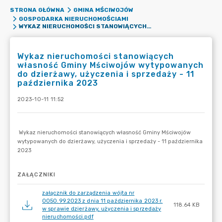
STRONA GŁÓWNA
GMINA MŚCIWOJÓW
GOSPODARKA NIERUCHOMOŚCIAMI
WYKAZ NIERUCHOMOŚCI STANOWIĄCYCH WŁASNOŚĆ GMINY MŚCIWOJÓW WYTYPOWANYCH DO DZIERŻAWY, UŻYCZENIA I SPRZEDAŻY - 11 PAŹDZIERNIKA 2023
Wykaz nieruchomości stanowiących
własność Gminy Mściwojów wytypowanych
do dzierżawy, użyczenia i sprzedaży - 11
października 2023
2023-10-11 11:52
ZAŁĄCZNIKI
załącznik do zarządzenia wójta nr
0050.99.2023 z dnia 11 października 2023 r.
118.64 KB
w sprawie dzierżawy, użyczenia i sprzedaży
nieruchomości.pdf