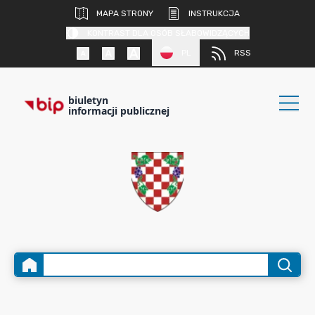
MAPA STRONY
INSTRUKCJA
KONTRAST DLA OSÓB SŁABOWIDZĄCYCH
PL
RSS
biuletyn
informacji publicznej