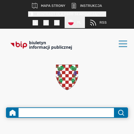
MAPA STRONY
INSTRUKCJA
KONTRAST DLA OSÓB SŁABOWIDZĄCYCH
PL
RSS
biuletyn
informacji publicznej