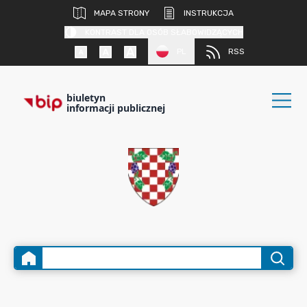
MAPA STRONY
INSTRUKCJA
KONTRAST DLA OSÓB SŁABOWIDZĄCYCH
PL
RSS
biuletyn
informacji publicznej