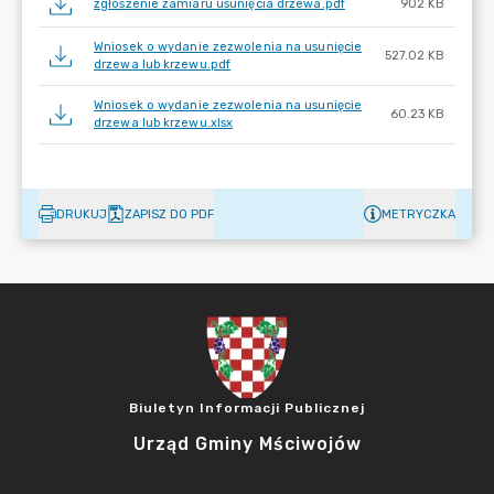
zgłoszenie zamiaru usunięcia drzewa.pdf
902 KB
Wniosek o wydanie zezwolenia na usunięcie
527.02 KB
drzewa lub krzewu.pdf
Wniosek o wydanie zezwolenia na usunięcie
60.23 KB
drzewa lub krzewu.xlsx
DRUKUJ
ZAPISZ DO PDF
METRYCZKA
Biuletyn Informacji Publicznej
Urząd Gminy Mściwojów