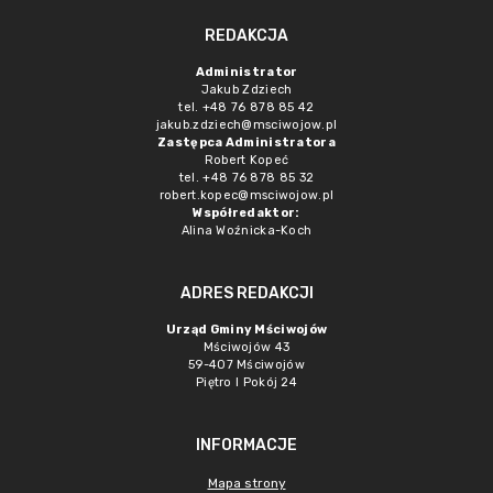
REDAKCJA
Administrator
Jakub Zdziech
tel. +48 76 878 85 42
jakub.zdziech@msciwojow.pl
Zastępca Administratora
Robert Kopeć
tel. +48 76 878 85 32
robert.kopec@msciwojow.pl
Współredaktor:
Alina Woźnicka-Koch
ADRES REDAKCJI
Urząd Gminy Mściwojów
Mściwojów 43
59-407 Mściwojów
Piętro I Pokój 24
INFORMACJE
Mapa strony