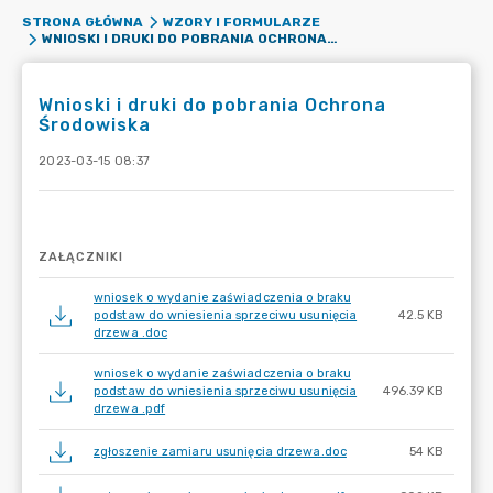
STRONA GŁÓWNA
WZORY I FORMULARZE
WNIOSKI I DRUKI DO POBRANIA OCHRONA ŚRODOWISKA
Wnioski i druki do pobrania Ochrona
Środowiska
2023-03-15 08:37
ZAŁĄCZNIKI
wniosek o wydanie zaświadczenia o braku
podstaw do wniesienia sprzeciwu usunięcia
42.5 KB
drzewa .doc
wniosek o wydanie zaświadczenia o braku
podstaw do wniesienia sprzeciwu usunięcia
496.39 KB
drzewa .pdf
zgłoszenie zamiaru usunięcia drzewa.doc
54 KB