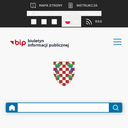
MAPA STRONY
INSTRUKCJA
KONTRAST DLA OSÓB SŁABOWIDZĄCYCH
PL
RSS
biuletyn
informacji publicznej