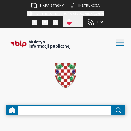
MAPA STRONY
INSTRUKCJA
KONTRAST DLA OSÓB SŁABOWIDZĄCYCH
PL
RSS
biuletyn
informacji publicznej