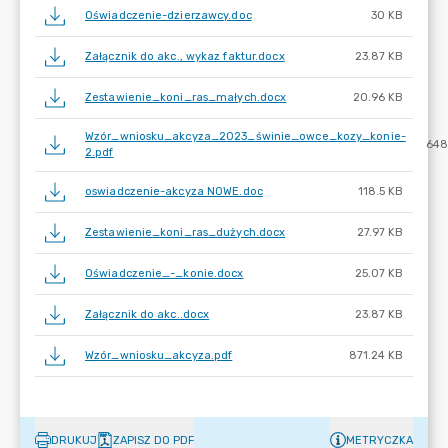
Oświadczenie-dzierzawcy.doc
30 KB
Załącznik do akc., wykaz faktur.docx
23.87 KB
Zestawienie_koni_ras_małych.docx
20.96 KB
Wzór_wniosku_akcyza_2023_świnie_owce_kozy_konie-
648
2.pdf
oswiadczenie-akcyza NOWE.doc
118.5 KB
Zestawienie_koni_ras_dużych.docx
27.97 KB
Oświadczenie_-_konie.docx
25.07 KB
Załącznik do akc..docx
23.87 KB
Wzór_wniosku_akcyza.pdf
871.24 KB
DRUKUJ
ZAPISZ DO PDF
METRYCZKA