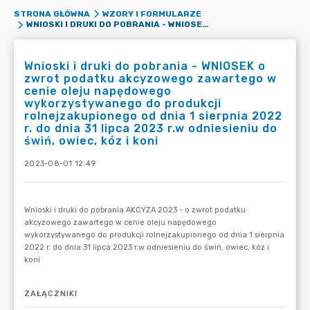
STRONA GŁÓWNA
WZORY I FORMULARZE
WNIOSKI I DRUKI DO POBRANIA - WNIOSEK O ZWROT PODATKU AKCYZOWEGO ZAWARTEGO W CENIE OLEJU NAPĘDOWEGO WYKORZYSTYWANEGO DO PRODUKCJI ROLNEJZAKUPIONEGO OD DNIA 1 SIERPNIA 2022 R. DO DNIA 31 LIPCA 2023 R.W ODNIESIENIU DO ŚWIŃ, OWIEC, KÓZ I KONI
Wnioski i druki do pobrania - WNIOSEK o
zwrot podatku akcyzowego zawartego w
cenie oleju napędowego
wykorzystywanego do produkcji
rolnejzakupionego od dnia 1 sierpnia 2022
r. do dnia 31 lipca 2023 r.w odniesieniu do
świń, owiec, kóz i koni
2023-08-01 12:49
ZAŁĄCZNIKI