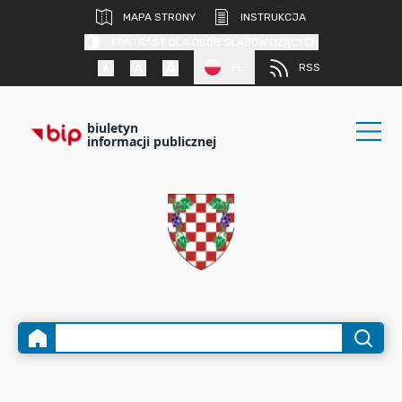
MAPA STRONY
INSTRUKCJA
KONTRAST DLA OSÓB SŁABOWIDZĄCYCH
PL
RSS
biuletyn
informacji publicznej