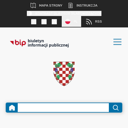
MAPA STRONY
INSTRUKCJA
KONTRAST DLA OSÓB SŁABOWIDZĄCYCH
PL
RSS
biuletyn
informacji publicznej