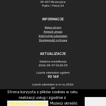
59-407 Mściwojów
Piętro I Pokój 24
INFORMACJE
Mapa strony
Rejestr zmian
Statystyki odwiedzin
Dostępność cyfrowa
AKTUALIZACJE
Ostatnia modyfikacja
2026-08-07 06:50:09
Licznik odwiedzin ogółem
90 169
Licznik odwiedzin w m-cu 2026-
07
Strona korzysta z plików cookies w celu
648
realizacji usług i zgodnie z
Polityką Plików Cookies
. Możesz określić
Zamknij
CMS & Hosting: Nefeni Sp. z o.o.