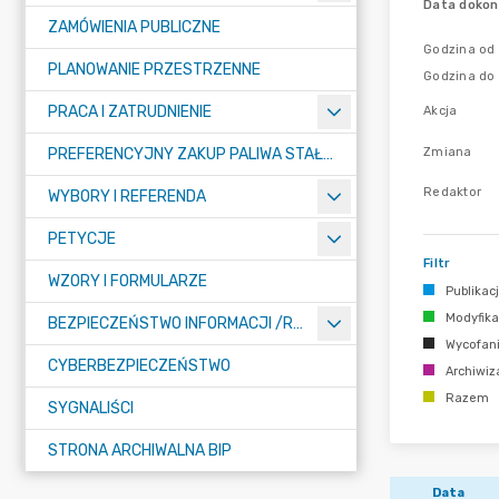
Data dokon
ZAMÓWIENIA PUBLICZNE
Godzina od
PLANOWANIE PRZESTRZENNE
Godzina do
PRACA I ZATRUDNIENIE
Akcja
Zmiana
PREFERENCYJNY ZAKUP PALIWA STAŁEGO
Redaktor
WYBORY I REFERENDA
PETYCJE
Filtr
WZORY I FORMULARZE
Publikac
Modyfika
BEZPIECZEŃSTWO INFORMACJI /RODO/
Wycofan
CYBERBEZPIECZEŃSTWO
Archiwiz
Razem
SYGNALIŚCI
STRONA ARCHIWALNA BIP
Data