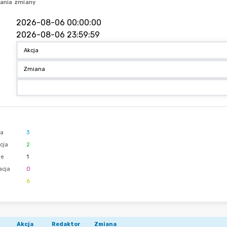
ania zmiany
ja
3
cja
2
ie
1
acja
0
6
Akcja
Redaktor
Zmiana