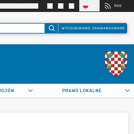
PL
RSS
SÓB SŁABOWIDZĄCYCH
WYSZUKIWANIE ZAAWANSOWANE
WOJÓW
PRAWO LOKALNE