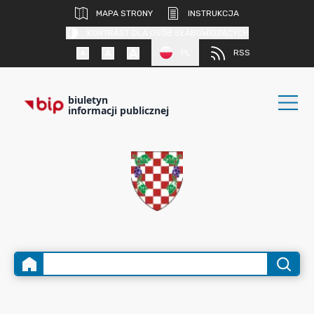
MAPA STRONY
INSTRUKCJA
KONTRAST DLA OSÓB SŁABOWIDZĄCYCH
PL
RSS
biuletyn
informacji publicznej