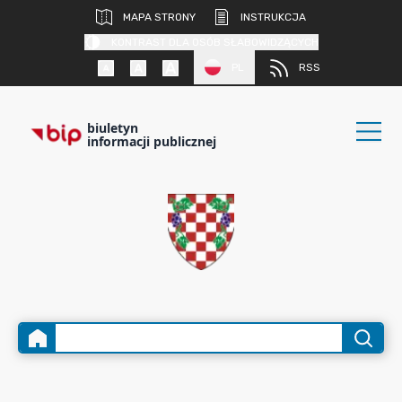
MAPA STRONY
INSTRUKCJA
KONTRAST DLA OSÓB SŁABOWIDZĄCYCH
PL
RSS
biuletyn
informacji publicznej