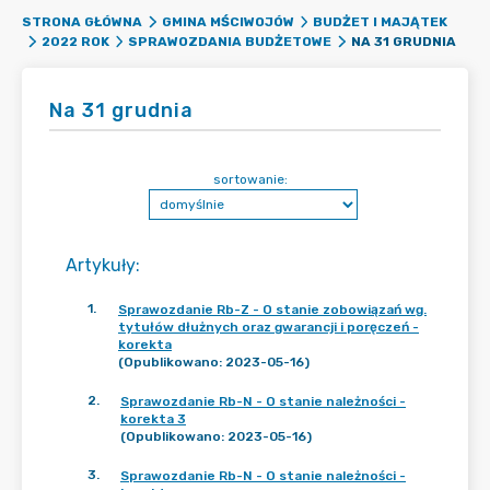
STRONA GŁÓWNA
GMINA MŚCIWOJÓW
BUDŻET I MAJĄTEK
NA 31 GRUDNIA
2022 ROK
SPRAWOZDANIA BUDŻETOWE
Na 31 grudnia
sortowanie:
Artykuły
:
1
.
Sprawozdanie Rb-Z - O stanie zobowiązań wg.
tytułów dłużnych oraz gwarancji i poręczeń -
korekta
(Opublikowano: 2023-05-16)
2
.
Sprawozdanie Rb-N - O stanie należności -
korekta 3
(Opublikowano: 2023-05-16)
3
.
Sprawozdanie Rb-N - O stanie należności -