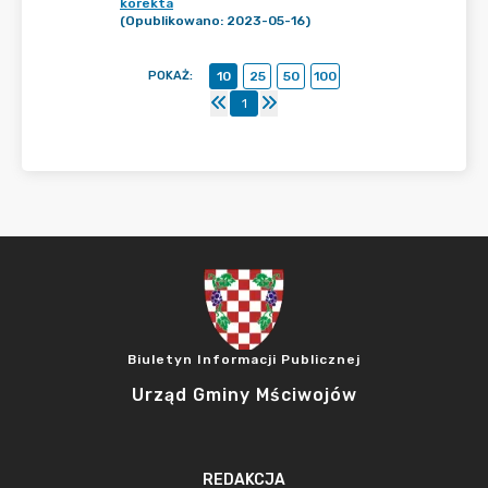
korekta
(Opublikowano: 2023-05-16)
POKAŻ
:
10
25
50
100
1
Biuletyn Informacji Publicznej
Urząd Gminy Mściwojów
REDAKCJA