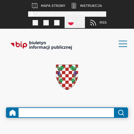
MAPA STRONY
INSTRUKCJA
KONTRAST DLA OSÓB SŁABOWIDZĄCYCH
PL
RSS
biuletyn
informacji publicznej