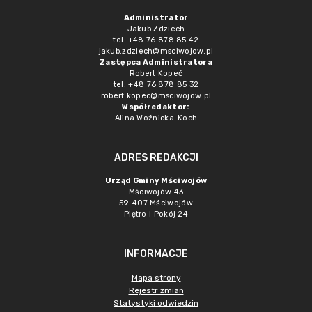
Administrator
Jakub Zdziech
tel. +48 76 878 85 42
jakub.zdziech@msciwojow.pl
Zastępca Administratora
Robert Kopeć
tel. +48 76 878 85 32
robert.kopec@msciwojow.pl
Współredaktor:
Alina Woźnicka-Koch
ADRES REDAKCJI
Urząd Gminy Mściwojów
Mściwojów 43
59-407 Mściwojów
Piętro I Pokój 24
INFORMACJE
Mapa strony
Rejestr zmian
Statystyki odwiedzin