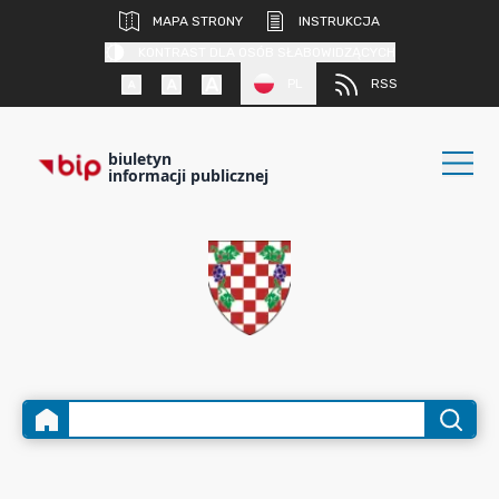
MAPA STRONY
INSTRUKCJA
KONTRAST DLA OSÓB SŁABOWIDZĄCYCH
PL
RSS
biuletyn
informacji publicznej