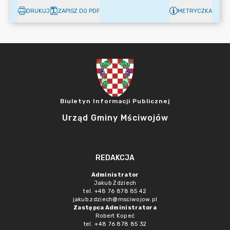
DRUKUJ
ZAPISZ DO PDF
METRYCZKA
Biuletyn Informacji Publicznej
Urząd Gminy Mściwojów
REDAKCJA
Administrator
Jakub Zdziech
tel. +48 76 878 85 42
jakub.zdziech@msciwojow.pl
Zastępca Administratora
Robert Kopeć
tel. +48 76 878 85 32