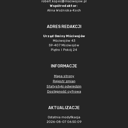
robert.kopec@msciwojow.pl
Współredaktor:
Alina Woźnicka-Koch
ADRES REDAKCJI
Urząd Gminy Mściwojów
Mściwojów 43
59-407 Mściwojów
Piętro I Pokój 24
INFORMACJE
Mapa strony
Rejestr zmian
Statystyki odwiedzin
Dostępność cyfrowa
AKTUALIZACJE
Ostatnia modyfikacja
2026-08-07 06:50:09