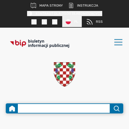
MAPA STRONY
INSTRUKCJA
KONTRAST DLA OSÓB SŁABOWIDZĄCYCH
PL
RSS
biuletyn
informacji publicznej