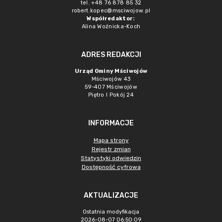
tel. +48 76 878 85 32
robert.kopec@msciwojow.pl
Współredaktor:
Alina Woźnicka-Koch
ADRES REDAKCJI
Urząd Gminy Mściwojów
Mściwojów 43
59-407 Mściwojów
Piętro I Pokój 24
INFORMACJE
Mapa strony
Rejestr zmian
Statystyki odwiedzin
Dostępność cyfrowa
AKTUALIZACJE
Ostatnia modyfikacja
2026-08-07 06:50:09